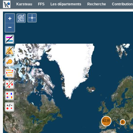
Karsteau
FFS
Les départements
Recherche
Contribution
+
−
Entrées (6385)
Noms des entrées
Carte Géol 1/50000 France
Cartes IGN France
Photos aériennes France
Mapas geol 1/50000 España
Mapas IGN España
Fotos aéreas España
Photos aériennes ESRI
Carte OpenTopoMap