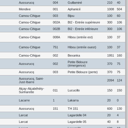
Aussurucq
004
Guillaminé
210
40
Mendive
001
Aphanicé
1008
504
Camou-Cihigue
003
Bijou
100
60
Camou-Cihigue
002A
BI2 - Entrée supérieure
300
106
Camou-Cihigue
002B
BI2 - Entrée inférieure
300
106
Camou-Cihigue
008A
Hibou (entrée est)
100
37
Camou-Cihigue
751
Hibou (entrée ouest)
100
37
Camou-Cihigue
002
Bexanka
1951
160
Petite Bidouze
Aussurucq
002
370
75
(émergence)
Aussurucq
003
Petite Bidouze (perte)
370
75
Aussurucq, Saint-
2094
124
Just-Ibarre
Alçay-Alçabéhéty-
011
Lucucillo
150
150
Sunharette
Lacarre
1
Lakarra
20
0
Aussurucq
151
TH 151
600
130
Larcat
Lagardelle 04
20
4
Larcat
Lagardelle 05
40
8