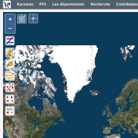
Karsteau
FFS
Les départements
Recherche
Contribution
+
−
Carte Géol 1/50000 France
Cartes IGN France
Photos aériennes France
Mapas geol 1/50000 España
Mapas IGN España
Fotos aéreas España
Photos aériennes ESRI
Carte OpenTopoMap