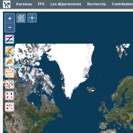
Karsteau
FFS
Les départements
Recherche
Contribution
+
−
Carte Géol 1/50000 France
Cartes IGN France
Photos aériennes France
Mapas geol 1/50000 España
Mapas IGN España
Fotos aéreas España
Photos aériennes ESRI
Carte OpenTopoMap