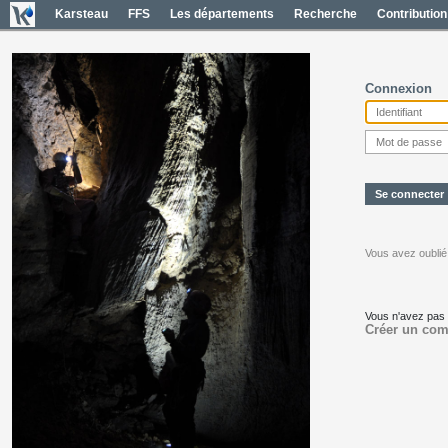
Karsteau
FFS
Les départements
Recherche
Contribution
Connexion
Vous avez oublié
Vous n'avez pas
Créer un com