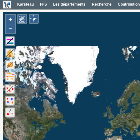
Karsteau
FFS
Les départements
Recherche
Contribution
+
−
Carte Géol 1/50000 France
Cartes IGN France
Photos aériennes France
Mapas geol 1/50000 España
Mapas IGN España
Fotos aéreas España
Photos aériennes ESRI
Carte OpenTopoMap