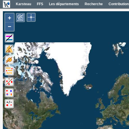
Karsteau
FFS
Les départements
Recherche
Contribution
+
−
Carte Géol 1/50000 France
Cartes IGN France
Photos aériennes France
Mapas geol 1/50000 España
Mapas IGN España
Fotos aéreas España
Photos aériennes ESRI
Carte OpenTopoMap