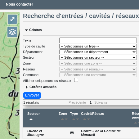
Nous contacter
Recherche d'entrées / cavités / réseaux
⤢
arrow_drop_down
Critères
Texte
Type de cavité
Département
Secteur
Zone
Réseau
Commune
Afficher uniquement les réseaux
arrow_right
Critères avancés
Envoyer
1 résultats
Précédente
1
Suivante
Secteur
Zone
Type
Cavité/Réseau
Rés
arrow_drop_up
arrow_drop_up
arrow_drop_down
arrow_drop_up
arrow_drop_down
arrow_drop_up
arrow_drop_down
pare
arrow_drop_u
arrow_d
Ouche et
Grotte 2 de la Combe de
capture
Montagne
Morcueil