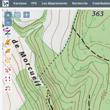
Karsteau
FFS
Les départements
Recherche
Contribution
+
−
Entrées (1)
Noms des entrées
Carte Géol 1/50000 France
Cartes IGN France
Photos aériennes France
Photos aériennes ESRI
Carte OpenTopoMap