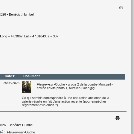
print
2026 - Bénédict Humbel
ong = 4.83062, Lat = 47.31043, z = 307
Date
Document
25/05/2026
Fleurey-sur-Ouche - grotte 2 de la combe Morcueil -
entrée cavité photo 1, Aurélien Bloch.jpg
Ce qui semble correspondre à une obturation ancienne de la
galerie résulte en fait d'une action récente (pour empêcher
l'égarement d'un chien ?).
print
2026 - Bénédict Humbel
té :
Fleurey-sur-Ouche