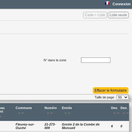
Connexion
Carte + Liste
Liste seule
N° dans la zone
Effacer le formulaire
Taille de page :
eau
Commune
Numéro
Entrée
Dev.
Den.
nt
arrow_drop_up
arrow_drop_down
arrow_drop_up
arrow_drop_down
arrow_drop_up
arrow_drop_down
arrow_drop_up
arrow_drop_down
arrow_drop_up
arrow_drop_down
p
rop_down
Fleurey-sur-
21-273-
Grotte 2 de la Combe de
6
0
Ouche
009
Morcueil