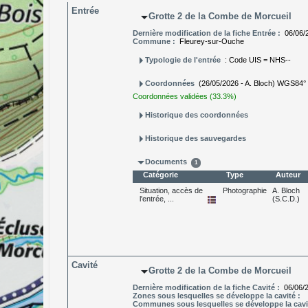
Entrée
arrow_drop_down
Grotte 2 de la Combe de Morcueil
Dernière modification de la fiche Entrée :
06/06/
Commune :
Fleurey-sur-Ouche
arrow_right
Typologie de l'entrée
: Code UIS = NHS--
arrow_right
Coordonnées
(26/05/2026 - A. Bloch) WGS84° L
Coordonnées validées (33.3%)
arrow_right
Historique des coordonnées
arrow_right
Historique des sauvegardes
arrow_drop_down
Documents
1
Catégorie
Type
Auteur
Situation, accès de
Photographie
A. Bloch
l'entrée, ...
(S.C.D.)
Cavité
arrow_drop_down
Grotte 2 de la Combe de Morcueil
Dernière modification de la fiche Cavité :
06/06/
Zones sous lesquelles se développe la cavité :
Communes sous lesquelles se développe la cavi