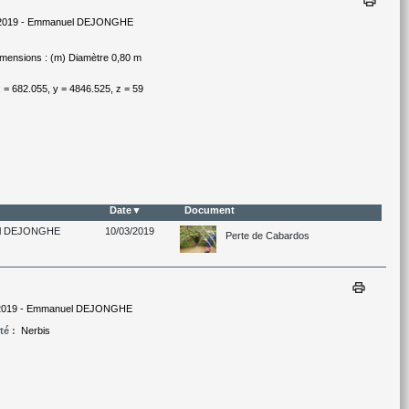
print
/2019 - Emmanuel DEJONGHE
mensions : (m) Diamètre 0,80 m
 682.055, y = 4846.525, z = 59
Date
Document
l DEJONGHE
10/03/2019
Perte de Cabardos
print
/2019 - Emmanuel DEJONGHE
té :
Nerbis