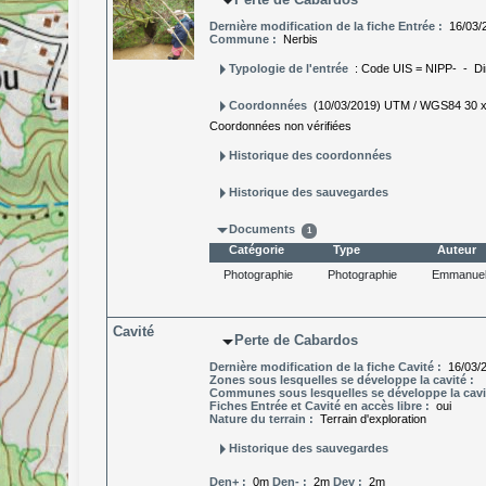
arrow_drop_down
Dernière modification de la fiche Entrée :
16/03
Commune :
Nerbis
arrow_right
Typologie de l'entrée
: Code UIS = NIPP- - Di
arrow_right
Coordonnées
(10/03/2019) UTM / WGS84 30 x =
Coordonnées non vérifiées
arrow_right
Historique des coordonnées
arrow_right
Historique des sauvegardes
arrow_drop_down
Documents
1
Catégorie
Type
Auteur
Photographie
Photographie
Emmanue
Cavité
arrow_drop_down
Perte de Cabardos
Dernière modification de la fiche Cavité :
16/03
Zones sous lesquelles se développe la cavité :
Communes sous lesquelles se développe la cavi
Fiches Entrée et Cavité en accès libre :
oui
Nature du terrain :
Terrain d'exploration
arrow_right
Historique des sauvegardes
Den+ :
0m
Den- :
2m
Dev :
2m