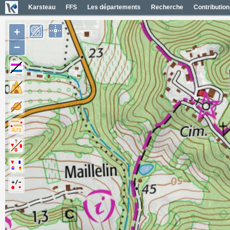
Karsteau
FFS
Les départements
Recherche
Contribution
+
−
Entrées (1)
Noms des entrées
Carte Géol 1/50000 France
Cartes IGN France
Photos aériennes France
Photos aériennes ESRI
Carte OpenTopoMap