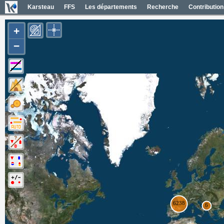
Karsteau
FFS
Les départements
Recherche
Contribution
+
−
Entrées (6385)
Noms des entrées
Carte Géol 1/50000 France
Cartes IGN France
Photos aériennes France
Mapas geol 1/50000 España
Mapas IGN España
Fotos aéreas España
Photos aériennes ESRI
Carte OpenTopoMap