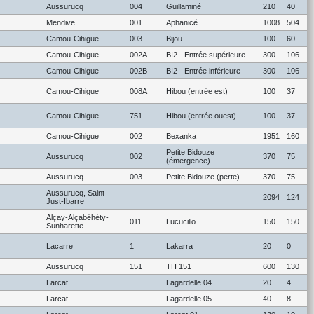
Aussurucq
004
Guillaminé
210
40
Mendive
001
Aphanicé
1008
504
Camou-Cihigue
003
Bijou
100
60
Camou-Cihigue
002A
BI2 - Entrée supérieure
300
106
Camou-Cihigue
002B
BI2 - Entrée inférieure
300
106
Camou-Cihigue
008A
Hibou (entrée est)
100
37
Camou-Cihigue
751
Hibou (entrée ouest)
100
37
Camou-Cihigue
002
Bexanka
1951
160
Petite Bidouze
Aussurucq
002
370
75
(émergence)
Aussurucq
003
Petite Bidouze (perte)
370
75
Aussurucq, Saint-
2094
124
Just-Ibarre
Alçay-Alçabéhéty-
011
Lucucillo
150
150
Sunharette
Lacarre
1
Lakarra
20
0
Aussurucq
151
TH 151
600
130
Larcat
Lagardelle 04
20
4
Larcat
Lagardelle 05
40
8