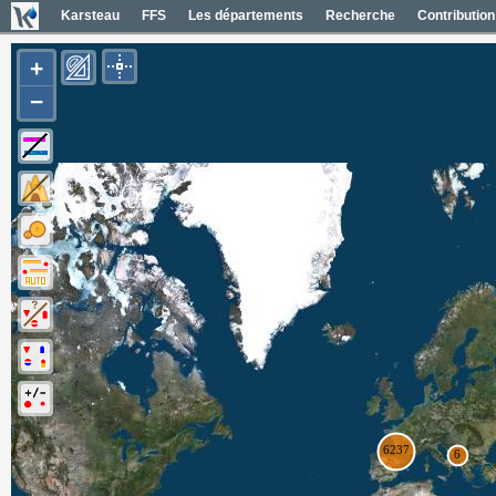
Karsteau
FFS
Les départements
Recherche
Contribution
+
−
Entrées (6384)
Noms des entrées
Carte Géol 1/50000 France
Cartes IGN France
Photos aériennes France
Mapas geol 1/50000 España
Mapas IGN España
Fotos aéreas España
Photos aériennes ESRI
Carte OpenTopoMap