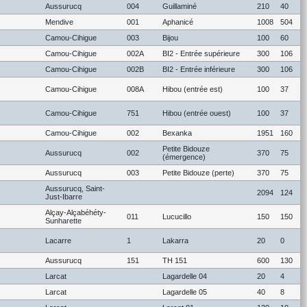
Aussurucq
004
Guillaminé
210
40
Mendive
001
Aphanicé
1008
504
Camou-Cihigue
003
Bijou
100
60
Camou-Cihigue
002A
BI2 - Entrée supérieure
300
106
Camou-Cihigue
002B
BI2 - Entrée inférieure
300
106
Camou-Cihigue
008A
Hibou (entrée est)
100
37
Camou-Cihigue
751
Hibou (entrée ouest)
100
37
Camou-Cihigue
002
Bexanka
1951
160
Petite Bidouze
Aussurucq
002
370
75
(émergence)
Aussurucq
003
Petite Bidouze (perte)
370
75
Aussurucq, Saint-
2094
124
Just-Ibarre
Alçay-Alçabéhéty-
011
Lucucillo
150
150
Sunharette
Lacarre
1
Lakarra
20
0
Aussurucq
151
TH 151
600
130
Larcat
Lagardelle 04
20
4
Larcat
Lagardelle 05
40
8